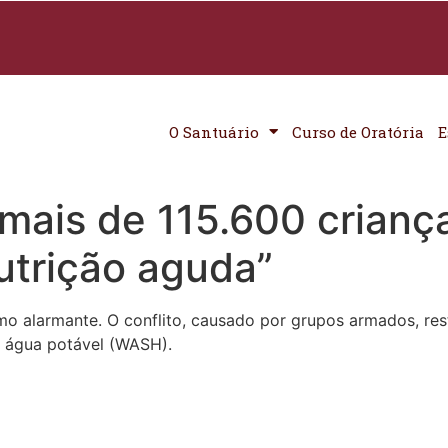
O Santuário
Curso de Oratória
E
“mais de 115.600 crianç
utrição aguda”
itmo alarmante. O conflito, causado por grupos armados, re
e água potável (WASH).