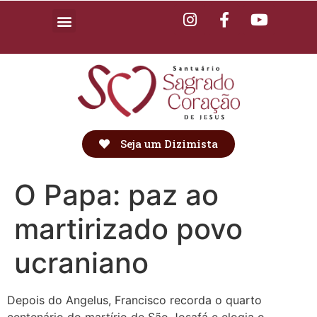
Seja um Dizimista
O Papa: paz ao
martirizado povo
ucraniano
Depois do Angelus, Francisco recorda o quarto