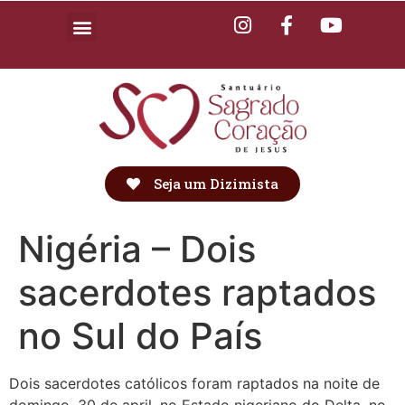
Seja um Dizimista
Nigéria – Dois
sacerdotes raptados
no Sul do País
Dois sacerdotes católicos foram raptados na noite de