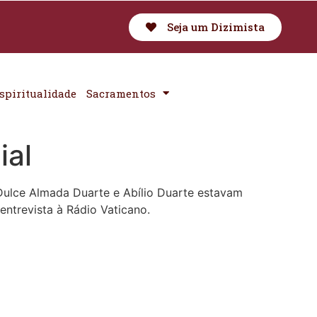
Seja um Dizimista
spiritualidade
Sacramentos
ial
 Dulce Almada Duarte e Abílio Duarte estavam
ntrevista à Rádio Vaticano.