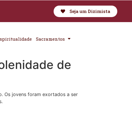
Seja um Dizimista
spiritualidade
Sacramentos
solenidade de
o. Os jovens foram exortados a ser
s.