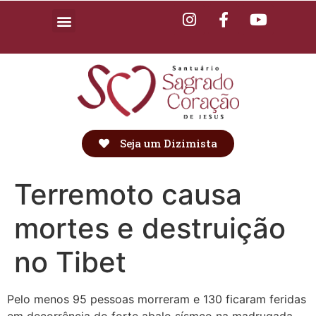
Seja um Dizimista
Terremoto causa
mortes e destruição
no Tibet
Pelo menos 95 pessoas morreram e 130 ficaram feridas