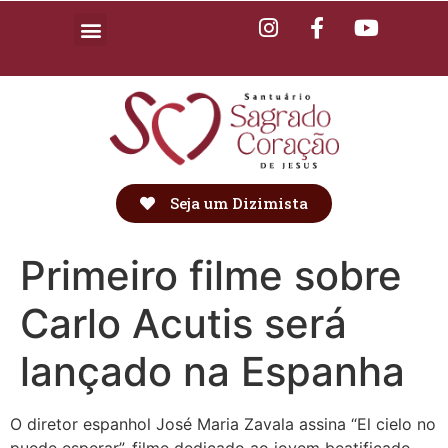
Seja um Dizimista
Primeiro filme sobre
Carlo Acutis será
lançado na Espanha
O diretor espanhol José Maria Zavala assina “El cielo no