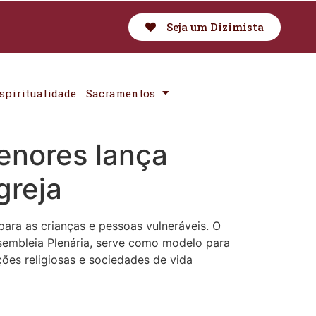
Seja um Dizimista
spiritualidade
Sacramentos
enores lança
greja
para as crianças e pessoas vulneráveis. O
ssembleia Plenária, serve como modelo para
ções religiosas e sociedades de vida